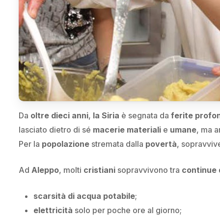
Da
oltre dieci anni
,
la Siria
è segnata da
ferite profo
lasciato dietro di sé
macerie materiali
e
umane
, ma 
Per la
popolazione
stremata dalla
povertà
, sopravviv
Ad
Aleppo
, molti
cristiani
sopravvivono tra
continue d
scarsità di acqua potabile
;
elettricità
solo per poche ore al giorno;