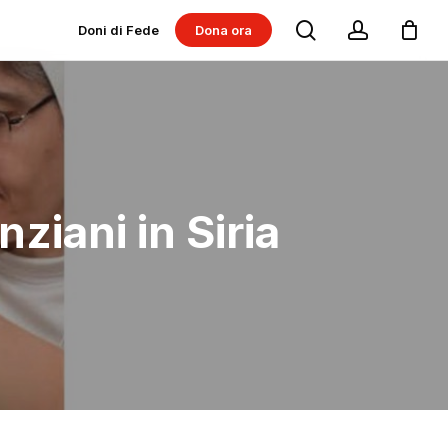
search
account
Doni di Fede
Dona ora
Dona per progetti
Dona per Messe
nziani in Siria