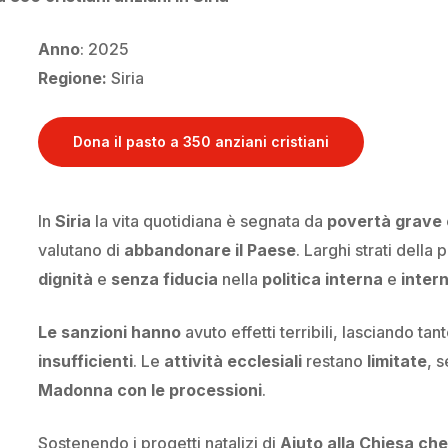
Anno
: 2025
Regione:
Siria
Dona il pasto a 350 anziani cristiani
In
Siria
la vita quotidiana è segnata da
povertà grave
valutano di
abbandonare il Paese
. Larghi strati dell
dignità
e
senza fiducia
nella
politica interna
e
inter
Le sanzioni hanno
avuto effetti terribili, lasciando tan
insufficienti
. Le
attività ecclesiali
restano
limitate
, 
Madonna con le processioni
.
Sostenendo i progetti natalizi di
Aiuto alla Chiesa che