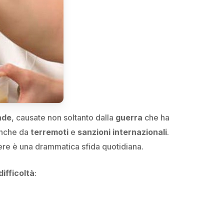
nde
, causate non soltanto dalla
guerra
che ha
anche da
terremoti
e
sanzioni internazionali
.
ere è una drammatica sfida quotidiana.
ifficoltà
: