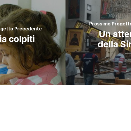
Prossimo Progett
ogetto Precedente
Un atte
ia colpiti
della Si