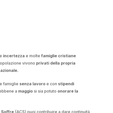
e
incertezza
e molte
famiglie cristiane
a popolazione vivono
privati della propria
nazionale.
te famiglie
senza lavoro
e con
stipendi
sebbene a
maggio
si sia potuto
onorare la
 Soffre
(ACS) puoi contribuire a dare continuità