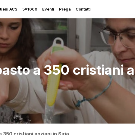
tieni ACS
5×1000
Eventi
Prega
Contatti
pasto a 350 cristiani a
Rapporto sulla Libertà
Religiosa
Perseguitati più che mai
Ascolta le sue grida
Sostegno all’Ucraina
a 350 cristiani anziani in Siria