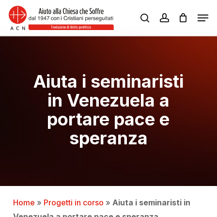
Skip
Men
to
search
account
Close
main
Menu
content
Aiuta i seminaristi
in Venezuela a
portare pace e
speranza
Home
»
Progetti in corso
»
Aiuta i seminaristi in
Venezuela a portare pace e speranza