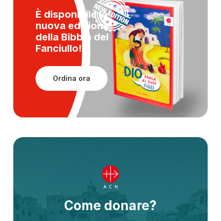
È disponibile la
nuova edizione
della
Bibbia del
Fanciullo!
Ordina ora
Come donare?