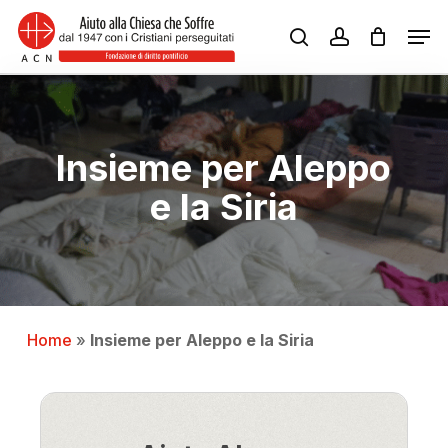
Skip
Men
to
search
account
Close
main
Menu
content
Insieme per Aleppo
e la Siria
Home
»
Insieme per Aleppo e la Siria