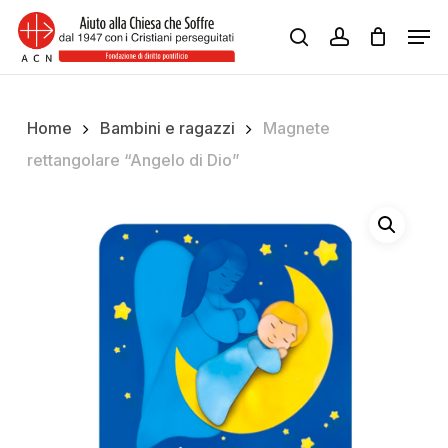
Skip
Men
to
search
account
Close
main
Menu
content
Home
Bambini e ragazzi
Magnete
rettangolare “Angelo di Dio”