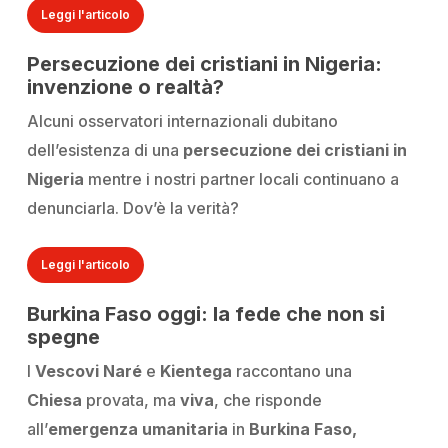
Leggi l'articolo
Persecuzione dei cristiani in Nigeria:
invenzione o realtà?
Alcuni osservatori internazionali dubitano
dell’esistenza di una
persecuzione dei cristiani in
Nigeria
mentre i nostri partner locali continuano a
denunciarla. Dov’è la verità?
Leggi l'articolo
Burkina Faso oggi: la fede che non si
spegne
I
Vescovi Naré
e
Kientega
raccontano una
Chiesa
provata, ma
viva
, che risponde
all’
emergenza umanitaria
in
Burkina Faso,