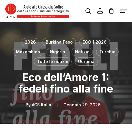
Skip
Men
to
search
account
Close
main
Menu
content
2026
Burkina Faso
ECO 1 2026
Mozambico
Nigeria
Notizie
Turchia
Tutte le notizie
Ucraina
Eco dell’Amore 1:
fedeli fino alla fine
By
ACS Italia
Gennaio 29, 2026