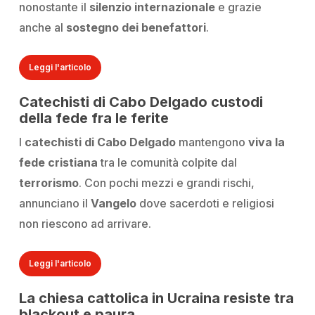
nonostante il
silenzio internazionale
e grazie
anche al
sostegno dei benefattori
.
Leggi l'articolo
Catechisti di Cabo Delgado custodi
della fede fra le ferite
I
catechisti
di Cabo Delgado
mantengono
viva la
fede cristiana
tra le comunità colpite dal
terrorismo
. Con pochi mezzi e grandi rischi,
annunciano il
Vangelo
dove sacerdoti e religiosi
non riescono ad arrivare.
Leggi l'articolo
La chiesa cattolica in Ucraina resiste tra
blackout e paura