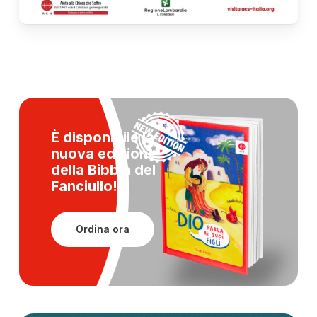
È disponibile la
nuova edizione
della
Bibbia del
Fanciullo!
Ordina ora