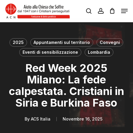
Skip
Men
to
search
account
Close
main
Menu
content
2025
Appuntamenti sul territorio
Convegni
Eventi di sensibilizzazione
Lombardia
Red Week 2025
Milano: La fede
calpestata. Cristiani in
Siria e Burkina Faso
By
ACS Italia
Novembre 16, 2025