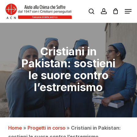
Skip
Men
to
search
account
Close
main
Menu
content
Cristiani in
Pakistan: sostieni
le suore contro
l’estremismo
Home
»
Progetti in corso
»
Cristiani in Pakistan:
sostieni le suore contro l’estremismo