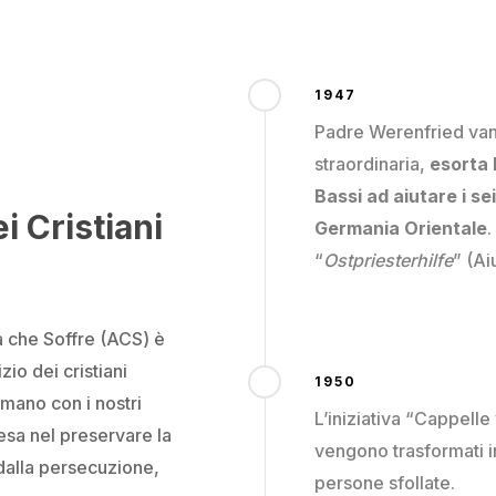
1947
Padre Werenfried van
straordinaria,
esorta 
Bassi ad aiutare i
sei
i Cristiani
Germania Orientale
.
“
Ostpriesterhilfe
” (Ai
sa che Soffre (ACS) è
zio dei cristiani
1950
 mano con i nostri
L’iniziativa “Cappell
esa nel preservare la
vengono trasformati i
dalla persecuzione,
persone sfollate.