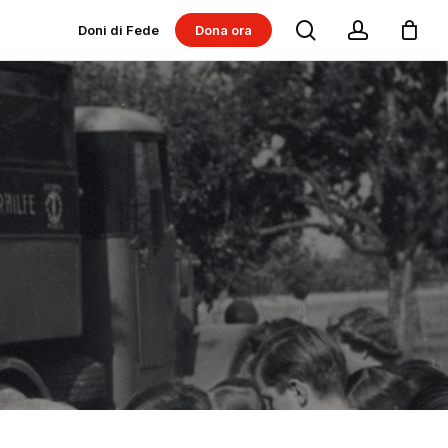
search
account
Doni di Fede
Dona ora
Dona per progetti
Dona per Messe