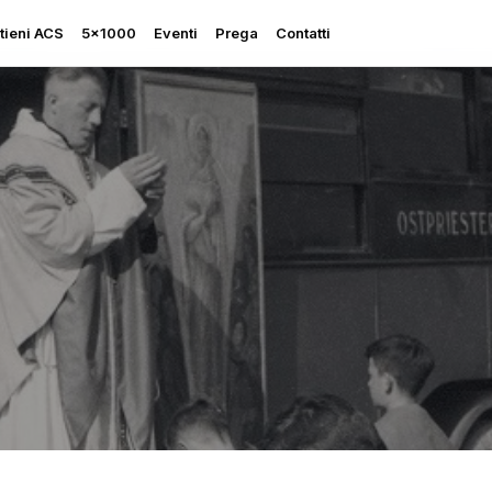
tieni ACS
5×1000
Eventi
Prega
Contatti
Rapporto sulla Libertà
Religiosa
Perseguitati più che mai
Ascolta le sue grida
Sostegno all’Ucraina