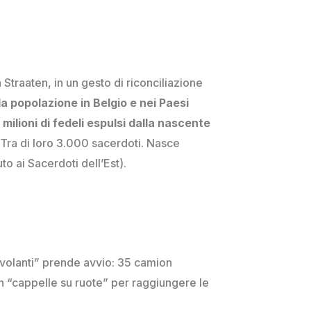
 Straaten,
in un gesto di riconciliazione
la popolazione in Belgio e
nei
Paesi
 milioni di fedel
i
espulsi dall
a nascente
T
ra
di loro
3.000
sacerdoti.
N
asce
uto ai Sacerdoti dell’Est).
e volanti” prende avvio: 35 camion
n “cappelle su ruote” per raggiungere le