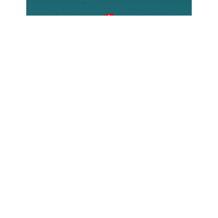
Come donare?
Esistono diverse modalità per
contribuire, ognuna delle quali
permette di fare una reale differenza
nella vita di chi soffre a causa della
propria fede. Scopri come puoi
sostenere ACS e unirti alla nostra
missione.
Scopri di più