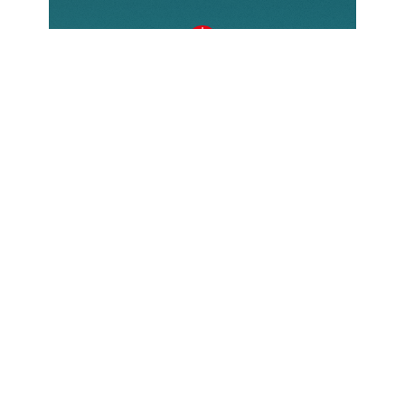
Come donare?
Esistono diverse modalità per
contribuire, ognuna delle quali
permette di fare una reale differenza
nella vita di chi soffre a causa della
propria fede. Scopri come puoi
sostenere ACS e unirti alla nostra
missione.
Scopri di più