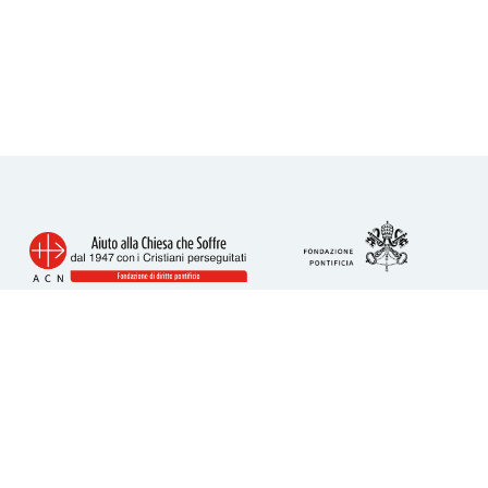
Info utili
Piazza San Calisto 16
00153 Roma
tel. 06 6989 3911
acs@acs-italia.org