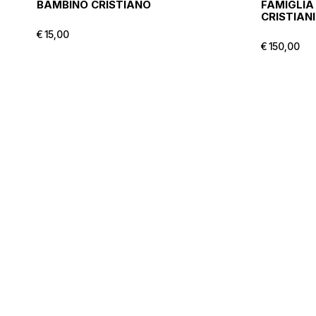
BAMBINO CRISTIANO
FAMIGLIA 
CRISTIANI
€
15,00
€
15,00
€
150,00
€
150,00