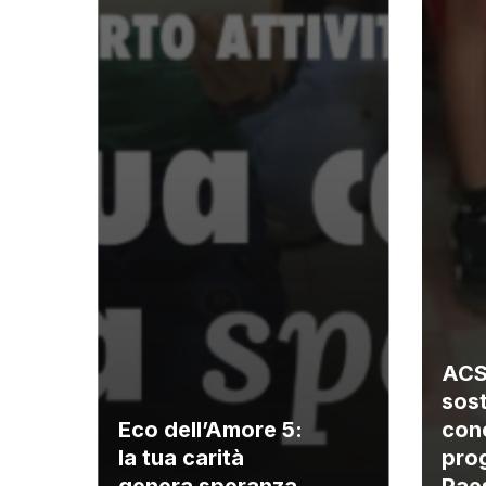
ACS
sos
Eco dell’Amore 5:
con
la tua carità
prog
genera speranza
Pae