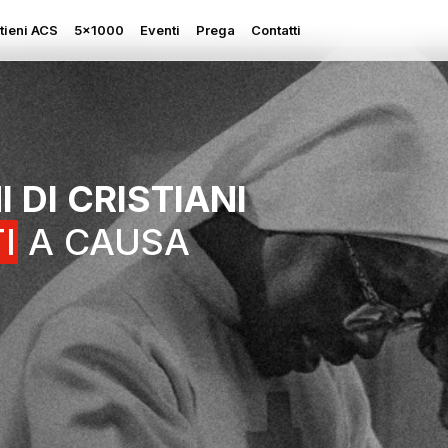
tieni ACS
5×1000
Eventi
Prega
Contatti
I DI CRISTIANI
Rapporto sulla Libertà
I
A CAUSA
Religiosa
Perseguitati più che mai
Ascolta le sue grida
Sostegno all’Ucraina