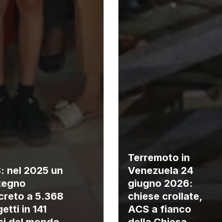
Terremoto in
: nel 2025 un
Venezuela 24
tegno
giugno 2026:
creto a 5.368
chiese crollate,
etti in 141
ACS a fianco
si del mondo
della Chiesa