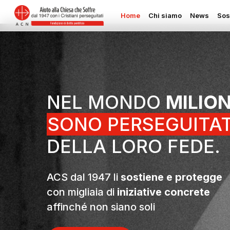
Skip
Home
Chi siamo
News
Sos
to
main
content
NEL MONDO
MILION
SONO PERSEGUITAT
DELLA LORO FEDE.
ACS dal 1947 li
sostiene e protegge
con migliaia di
iniziative concrete
affinché non siano soli