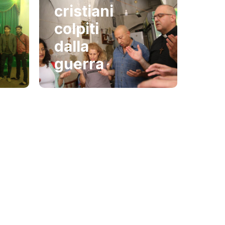
cristiani
colpiti
dalla
guerra