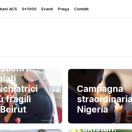
tieni ACS
5×1000
Eventi
Prega
Contatti
bano:
stieni i
Rapporto sulla Libertà
Religiosa
lati
Perseguitati più che mai
ichiatrici
Campagna
Ascolta le sue grida
ù fragili
straordinari
Sostegno all’Ucraina
 Beirut
Nigeria
Pakistan: