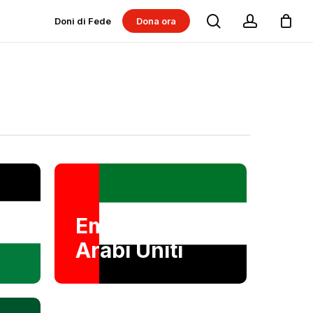
search
account
Doni di Fede
Dona ora
Dona per progetti
Dona per Messe
Emirati
Arabi Uniti