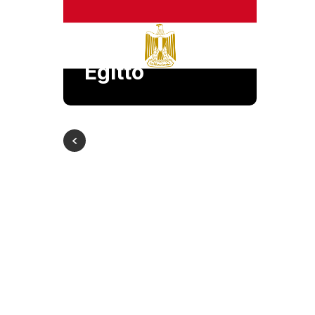
Egitto
Ba