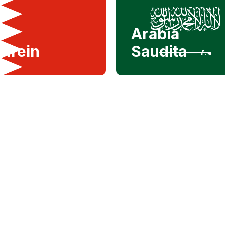
Arabia
hrein
Saudita