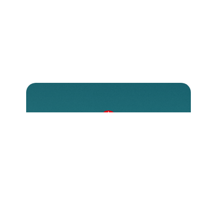
Come donare?
Esistono diverse modalità per
contribuire, ognuna delle quali
permette di fare una reale differenza