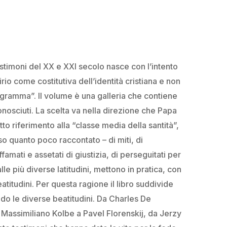
Email
*
estimoni del XX e XXI secolo nasce con l’intento
rio come costitutiva dell’identità cristiana e non
ail e sito web in questo browser per la prossima volta
gramma”. Il volume è una galleria che contiene
onosciuti. La scelta va nella direzione che Papa
o riferimento alla “classe media della santità”,
o quanto poco raccontato – di miti, di
ffamati e assetati di giustizia, di perseguitati per
le più diverse latitudini, mettono in pratica, con
atitudini. Per questa ragione il libro suddivide
ndo le diverse beatitudini. Da Charles De
 Massimiliano Kolbe a Pavel Florenskij, da Jerzy