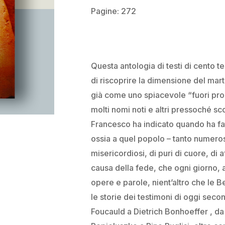
Pagine: 272
Nome
*
Questa antologia di testi di cento t
di riscoprire la dimensione del marti
Salva il mio nome, em
già come uno spiacevole “fuori pro
che commento.
molti nomi noti e altri pressoché sc
Francesco ha indicato quando ha fatt
ossia a quel popolo – tanto numeros
misericordiosi, di puri di cuore, di a
causa della fede, che ogni giorno, al
opere e parole, nient’altro che le Be
le storie dei testimoni di oggi seco
Foucauld a Dietrich Bonhoeffer , da