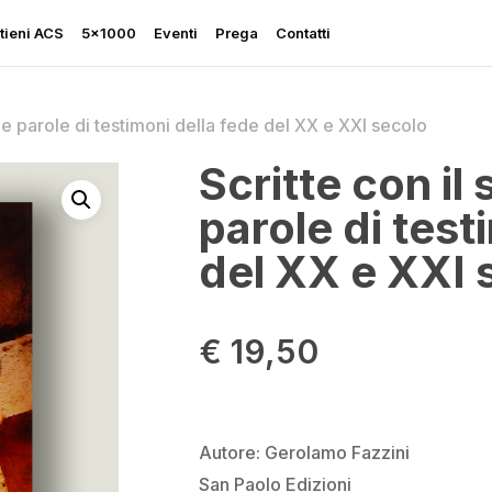
tieni ACS
5×1000
Eventi
Prega
Contatti
Recensisci p
sangue. Vita
a e parole di testimoni della fede del XX e XXI secolo
della fede d
Scritte con il
Il tuo indirizzo email no
parole di test
contrassegnati
*
Rapporto sulla Libertà
del XX e XXI 
Religiosa
La tua valutazione
*
Perseguitati più che mai
€
19,50
Ascolta le sue grida
La tua recensione
*
Sostegno all’Ucraina
Autore: Gerolamo Fazzini
San Paolo Edizioni