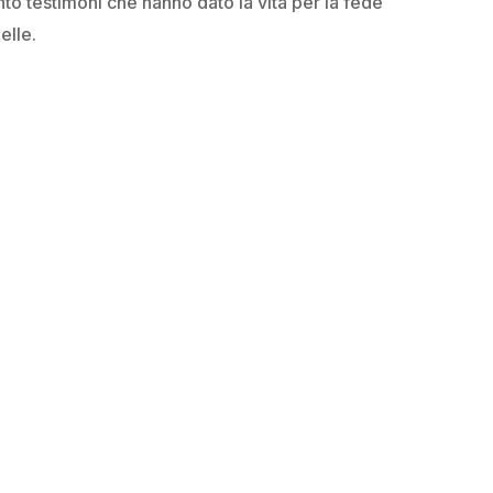
nto testimoni che hanno dato la vita per la fede
elle.