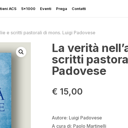
tieni ACS
5×1000
Eventi
Prega
Contatti
ie e scritti pastorali di mons. Luigi Padovese
La verità nell
scritti pastora
Rapporto sulla Libertà
Padovese
Religiosa
Perseguitati più che mai
€
15,00
Ascolta le sue grida
Sostegno all’Ucraina
Autore: Luigi Padovese
A cura di: Paolo Martinelli