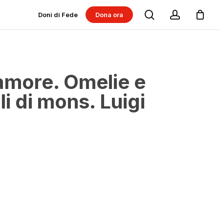
search
account
Doni di Fede
Dona ora
Dona per progetti
Dona per Messe
’amore. Omelie e
li di mons. Luigi