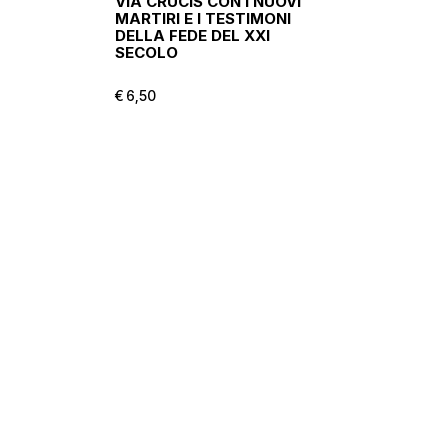
VIA CRUCIS CON I NUOVI
MARTIRI E I TESTIMONI
DELLA FEDE DEL XXI
SECOLO
€
6,50
€
6,50