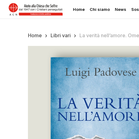
Skip
Home
Chi siamo
News
Sos
to
main
content
Home
Libri vari
La verità nell’amore. Omel