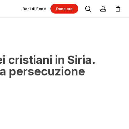
search
account
Doni di Fede
Dona ora
Dona per progetti
Dona per Messe
 cristiani in Siria.
na persecuzione