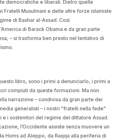
te democratiche e liberali. Dietro quelle
i Fratelli Musulmani e delle altre forze islamiste
regime di Bashar al-Assad. Così
ll’America di Barack Obama e da gran parte
sa, – si trasforma ben presto nel tentativo di
lismo.
questo libro, sono i primi a denunciarlo, i primi a
cri compiuti da queste formazioni. Ma non
ella narrazione – condivisa da gran parte dei
edia generalisti – i nostri “fratelli nella fede”
e i sostenitori del regime del dittatore Assad.
icazione, l’Occidente assiste senza muovere un
 da Homs ad Aleppo, da Raqqa alla periferia di