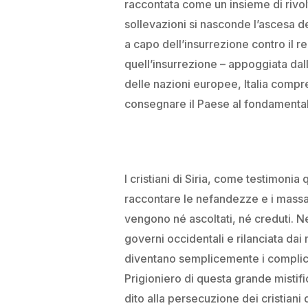
raccontata come un insieme di rivol
sollevazioni si nasconde l’ascesa de
a capo dell’insurrezione contro il 
quell’insurrezione – appoggiata da
delle nazioni europee, Italia compre
consegnare il Paese al fondamenta
I cristiani di Siria, come testimonia 
raccontare le nefandezze e i massa
vengono né ascoltati, né creduti. N
governi occidentali e rilanciata dai m
diventano semplicemente i complici 
Prigioniero di questa grande mistif
dito alla persecuzione dei cristiani