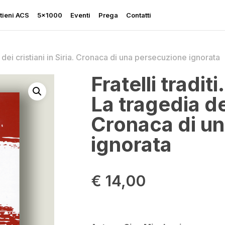
tieni ACS
5×1000
Eventi
Prega
Contatti
ia dei cristiani in Siria. Cronaca di una persecuzione ignorata
Fratelli traditi.
La tragedia dei
Rapporto sulla Libertà
Cronaca di u
Religiosa
ignorata
Perseguitati più che mai
Ascolta le sue grida
€
14,00
Sostegno all’Ucraina