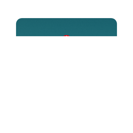
Come donare?
Esistono diverse modalità per
contribuire, ognuna delle quali
permette di fare una reale differenza
nella vita di chi soffre a causa della
propria fede. Scopri come puoi
sostenere ACS e unirti alla nostra
missione.