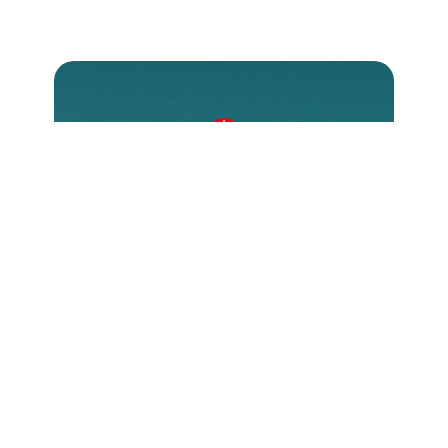
Come donare?
Esistono diverse modalità per
contribuire, ognuna delle quali
permette di fare una reale differenza
nella vita di chi soffre a causa della
propria fede. Scopri come puoi
sostenere ACS e unirti alla nostra
missione.