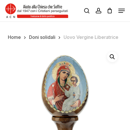
Skip
Men
to
search
account
Close
main
Menu
content
Home
Doni solidali
Uovo Vergine Liberatrice