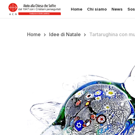
Skip
Home
Chi siamo
News
Sos
to
main
content
Home
Idee di Natale
Tartarughina con mu