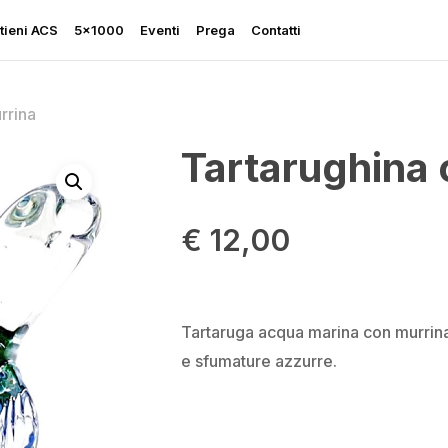
tieni ACS
5×1000
Eventi
Prega
Contatti
rrina
Tartarughina 
Rapporto sulla Libertà
€
12,00
Religiosa
Perseguitati più che mai
Ascolta le sue grida
Tartaruga acqua marina con murrina,
Sostegno all’Ucraina
e sfumature azzurre.