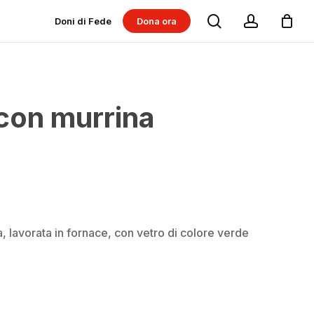
search
account
Doni di Fede
Dona ora
Dona per progetti
Dona per Messe
con murrina
 lavorata in fornace, con vetro di colore verde