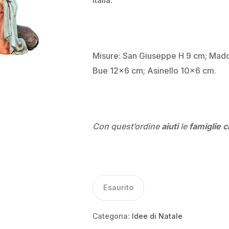
Italia.
Misure: San Giuseppe H 9 cm; Mado
Bue 12×6 cm; Asinello 10×6 cm.
Con quest’ordine
aiuti
le
famiglie c
Esaurito
Categoria:
Idee di Natale