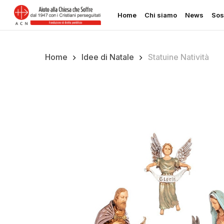
Skip
Home
Chi siamo
News
Sos
to
main
content
Home
Idee di Natale
Statuine Natività