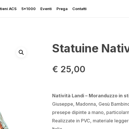
tieni ACS
5×1000
Eventi
Prega
Contatti
Statuine Nativ
Rapporto sulla Libertà
€
25,00
Religiosa
Perseguitati più che mai
Ascolta le sue grida
Natività Landi – Moranduzzo in st
Sostegno all’Ucraina
Giuseppe, Madonna, Gesù Bambino, 
presepe dipinte a mano, particolarm
Realizzate in PVC, materiale leggero