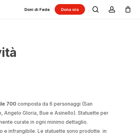
search
account
Doni di Fede
Dona ora
Dona per progetti
Dona per Messe
ità
ile 700
composta da 6 personaggi (San
Angelo Gloria, Bue e Asinello). Statuette per
ente curate in ogni minimo dettaglio.
 e infrangibile. Le statuette sono prodotte in