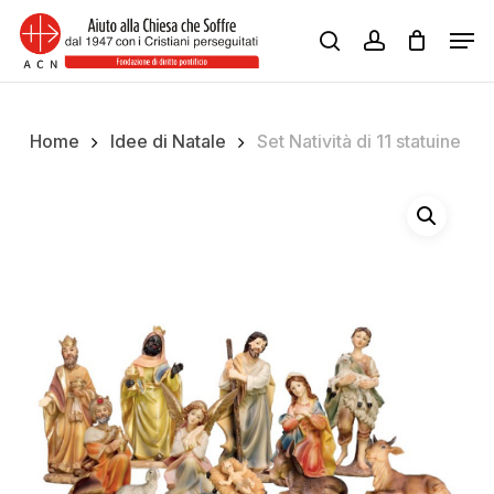
Skip
Men
to
search
account
Close
main
Menu
content
Home
Idee di Natale
Set Natività di 11 statuine