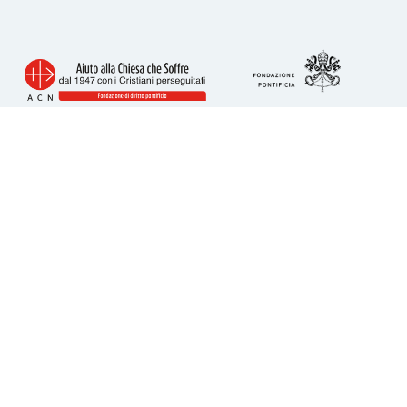
Info utili
Piazza San Calisto 16
00153 Roma
tel. 06 6989 3911
acs@acs-italia.org
Codice fiscale 80241110586
IBAN per donazioni:
IT23H0306909606100000077352
Come donare