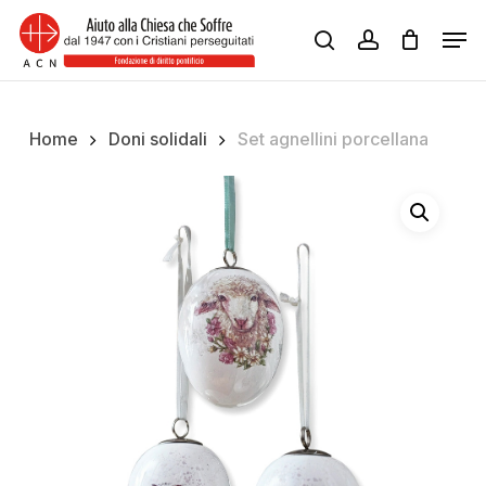
Skip
Men
to
search
account
Close
main
Menu
content
Home
Doni solidali
Set agnellini porcellana