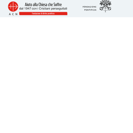
Info utili
Piazza San Calisto 16
00153 Roma
tel. 06 6989 3911
acs@acs-italia.org
Codice fiscale 80241110586
IBAN per donazioni:
IT23H0306909606100000077352
Come donare
5 per Mille