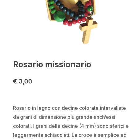
Nome
*
Email
*
Rosario missionario
€
3,00
Salva il mio nome, email e sito
web in questo browser per la
prossima volta che commento.
Rosario in legno con decine colorate intervallate
da grani di dimensione più grande anch’essi
colorati. I grani delle decine (4 mm) sono sferici e
leggermente schiacciati. La croce è semplice ed