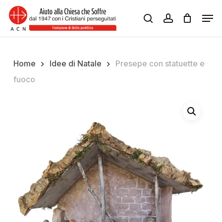
Skip
Men
to
search
account
Close
main
Menu
content
Home
Idee di Natale
Presepe con statuette e
fuoco