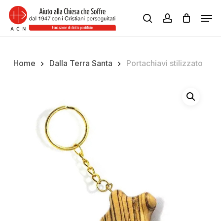
Skip
Men
to
search
account
Close
main
Menu
content
Home
Dalla Terra Santa
Portachiavi stilizzato