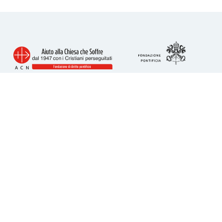
Info utili
Piazza San Calisto 16
00153 Roma
tel. 06 6989 3911
acs@acs-italia.org
Codice fiscale 80241110586
IBAN per donazioni:
IT23H0306909606100000077352