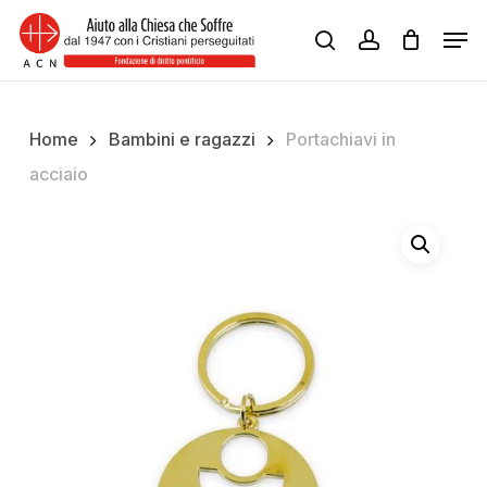
Skip
Men
to
search
account
Close
main
Menu
content
Home
Bambini e ragazzi
Portachiavi in
acciaio