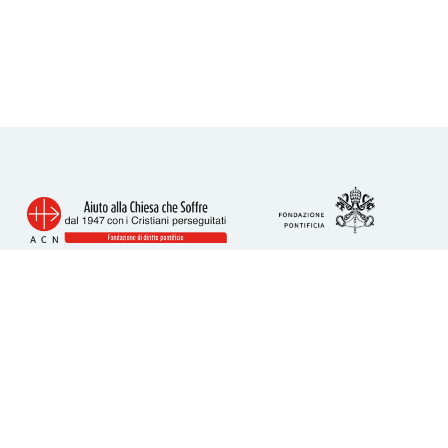
Info utili
Piazza San Calisto 16
00153 Roma
tel. 06 6989 3911
acs@acs-italia.org