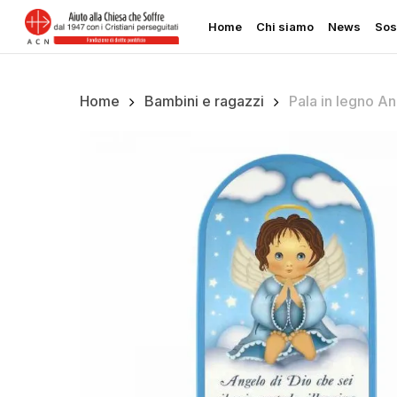
Skip
Home
Chi siamo
News
Sos
to
main
content
Home
Bambini e ragazzi
Pala in legno An