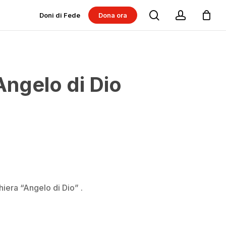
search
account
Doni di Fede
Dona ora
Dona per progetti
Dona per Messe
Angelo di Dio
ghiera “Angelo di Dio” .