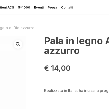
tieni ACS
5×1000
Eventi
Prega
Contatti
gelo di Dio azzurro
Pala in legno 
azzurro
Rapporto sulla Libertà
Religiosa
€
14,00
Perseguitati più che mai
Ascolta le sue grida
Sostegno all’Ucraina
Realizzata in Italia, ha incisa la pre