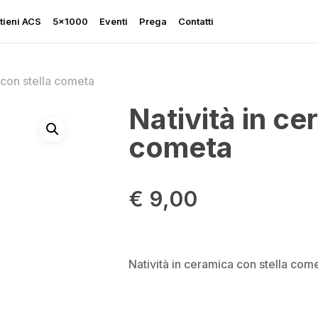
tieni ACS
5×1000
Eventi
Prega
Contatti
 con stella cometa
Natività in ce
cometa
Rapporto sulla Libertà
Religiosa
€
9,00
Perseguitati più che mai
Ascolta le sue grida
Sostegno all’Ucraina
Natività in ceramica con stella come