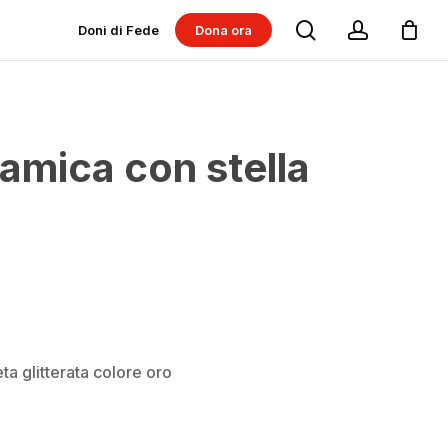
search
account
Doni di Fede
Dona ora
Dona per progetti
Dona per Messe
ramica con stella
ta glitterata colore oro