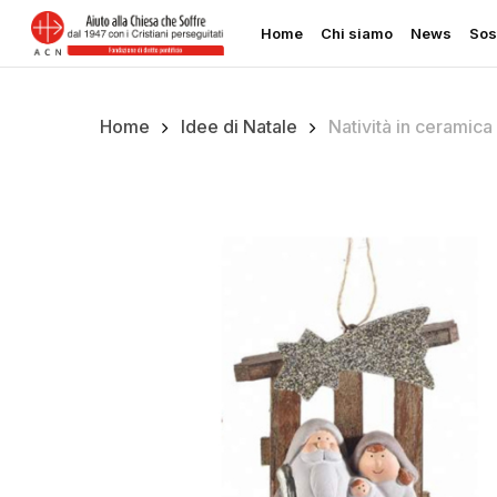
Skip
Home
Chi siamo
News
Sos
to
main
content
Home
Idee di Natale
Natività in ceramica