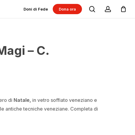
search
account
Doni di Fede
Dona ora
Dona per progetti
Dona per Messe
Magi – C.
ero di
Natale,
in vetro soffiato veneziano e
 le antiche tecniche veneziane. Completa di