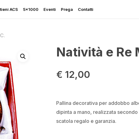
tieni ACS
5×1000
Eventi
Prega
Contatti
 C.
Natività e Re 
Rapporto sulla Libertà
€
12,00
Religiosa
Perseguitati più che mai
Ascolta le sue grida
Pallina decorativa per addobbo alb
Sostegno all’Ucraina
dipinta a mano, realizzata secondo
scatola regalo e garanzia.