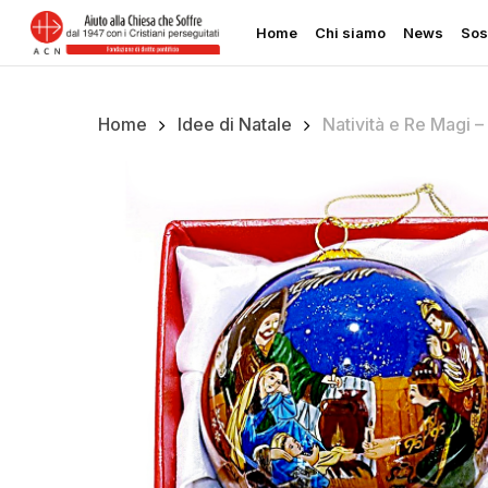
Skip
Home
Chi siamo
News
Sos
to
main
content
Home
Idee di Natale
Natività e Re Magi –