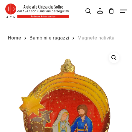
Skip
Men
to
search
account
Close
main
Menu
content
Home
Bambini e ragazzi
Magnete natività