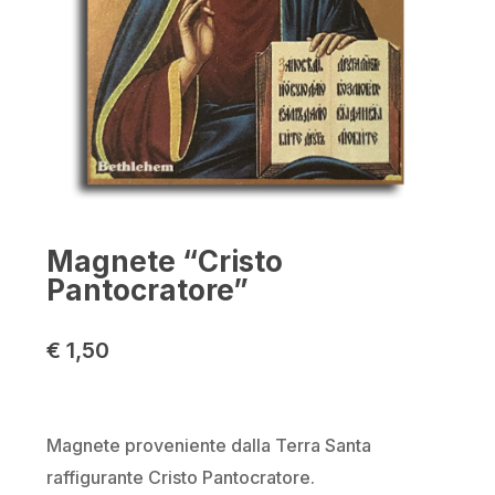
Nome
*
Email
*
Magnete “Cristo
Pantocratore”
Salva il mio nome, email e sito
€
1,50
web in questo browser per la
prossima volta che commento.
Magnete proveniente dalla Terra Santa
raffigurante Cristo Pantocratore.