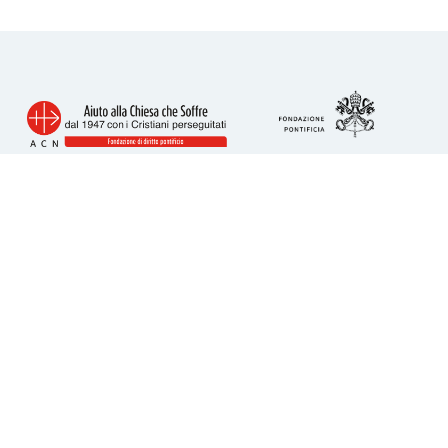
Info utili
Piazza San Calisto 16
00153 Roma
tel. 06 6989 3911
acs@acs-italia.org
Codice fiscale 80241110586
IBAN per donazioni:
IT23H0306909606100000077352