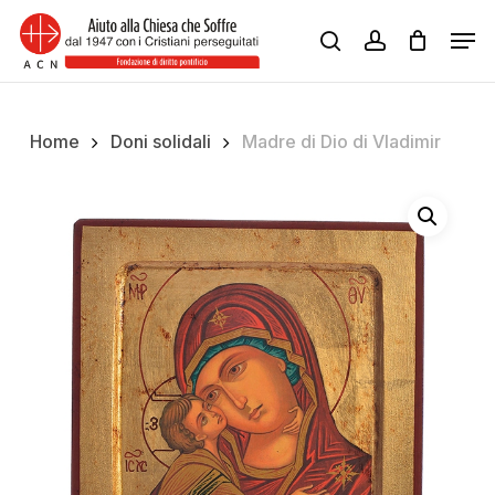
Skip
Men
to
search
account
Close
main
Menu
content
Home
Doni solidali
Madre di Dio di Vladimir