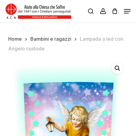
Skip
Men
to
search
account
Close
main
Menu
content
Home
Bambini e ragazzi
Lampada a led con
Angelo custode