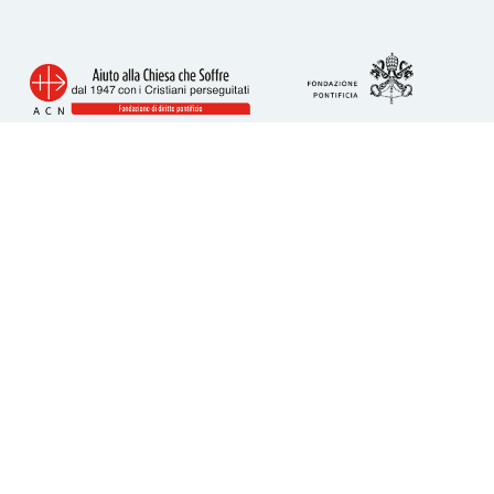
Info utili
Piazza San Calisto 16
00153 Roma
tel. 06 6989 3911
acs@acs-italia.org
Codice fiscale 80241110586
IBAN per donazioni:
IT23H0306909606100000077352
Come donare