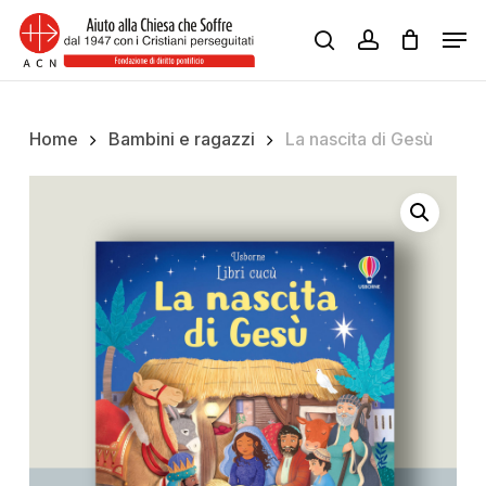
Skip
Men
to
search
account
Close
main
Menu
content
Home
Bambini e ragazzi
La nascita di Gesù