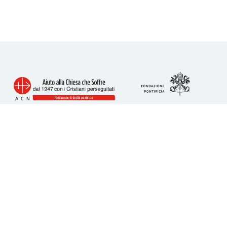
Info utili
Piazza San Calisto 16
00153 Roma
tel. 06 6989 3911
acs@acs-italia.org
Codice fiscale 80241110586
IBAN per donazioni: