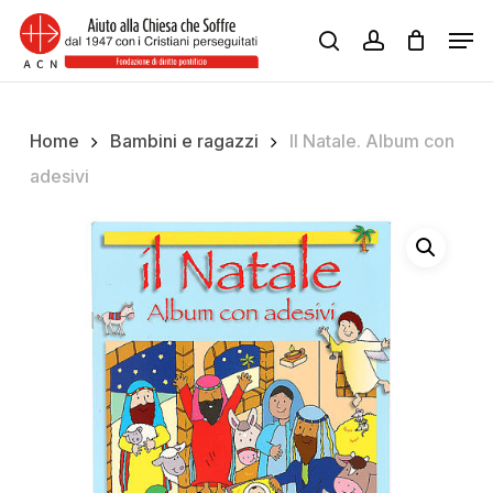
Skip
Men
to
search
account
Close
main
Menu
content
Home
Bambini e ragazzi
Il Natale. Album con
adesivi