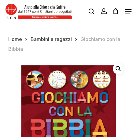
Skip
Men
to
search
account
Close
main
Menu
content
Home
Bambini e ragazzi
Giochiamo con la
Bibbia