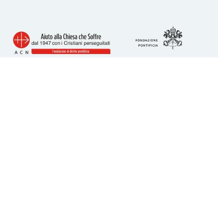
Info utili
Piazza San Calisto 16
00153 Roma
tel. 06 6989 3911
acs@acs-italia.org
Codice fiscale 80241110586
IBAN per donazioni:
IT23H0306909606100000077352
Come donare