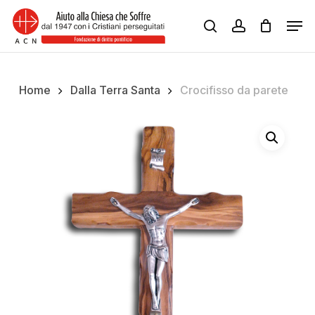
Skip
Men
to
search
account
Close
main
Menu
content
Home
Dalla Terra Santa
Crocifisso da parete