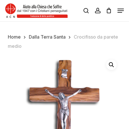
Skip
Men
to
search
account
Close
main
Menu
content
Home
Dalla Terra Santa
Crocifisso da parete
medio