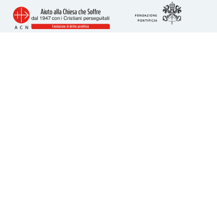
Info utili
Piazza San Calisto 16
00153 Roma
tel. 06 6989 3911
acs@acs-italia.org
Codice fiscale 80241110586
IBAN per donazioni:
IT23H0306909606100000077352
Come donare
5 per Mille