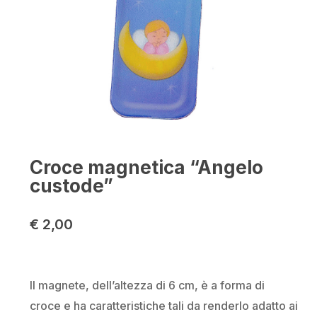
Nome
*
Email
*
Croce magnetica “Angelo
custode”
Salva il mio nome, email e sito
€
2,00
web in questo browser per la
prossima volta che commento.
Il magnete, dell’altezza di 6 cm, è a forma di
croce e ha caratteristiche tali da renderlo adatto ai