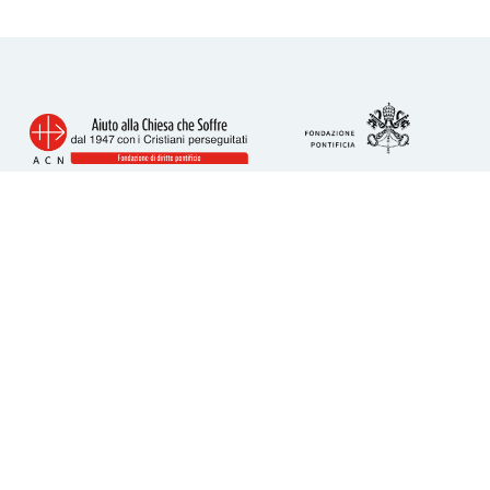
Info utili
Piazza San Calisto 16
00153 Roma
tel. 06 6989 3911
acs@acs-italia.org
Codice fiscale 80241110586
IBAN per donazioni:
IT23H0306909606100000077352