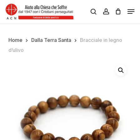
Skip
Men
to
search
account
Close
main
Menu
content
Home
Dalla Terra Santa
Bracciale in legno
d’ulivo