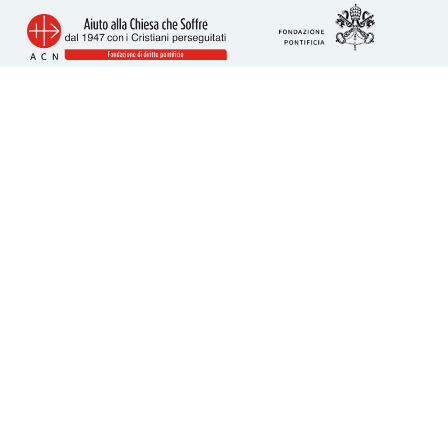
Info utili
Piazza San Calisto 16
00153 Roma
tel. 06 6989 3911
acs@acs-italia.org
Codice fiscale 80241110586
IBAN per donazioni:
IT23H0306909606100000077352
Come donare
5 per Mille