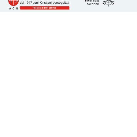
Info utili
Piazza San Calisto 16
00153 Roma
tel. 06 6989 3911
acs@acs-italia.org
Codice fiscale 80241110586
IBAN per donazioni:
IT23H0306909606100000077352
Come donare
5 per Mille
Lasciti e testamenti