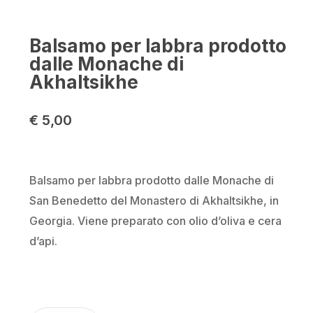
Balsamo per labbra prodotto
dalle Monache di
Akhaltsikhe
€
5,00
Nome
*
Balsamo per labbra prodotto dalle Monache di
Email
*
San Benedetto del Monastero di Akhaltsikhe, in
Georgia. Viene preparato con olio d’oliva e cera
d’api.
Salva il mio nome, email e sito
web in questo browser per la
prossima volta che commento.