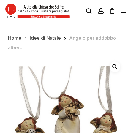
Skip
Men
to
search
account
Close
main
Menu
content
Home
Idee di Natale
Angelo per addobbo
albero