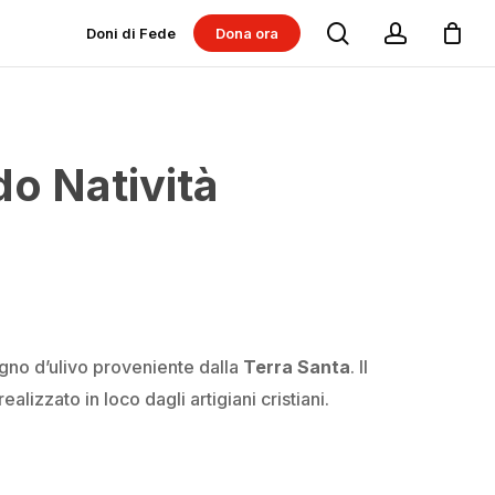
search
account
Doni di Fede
Dona ora
Dona per progetti
Dona per Messe
o Natività
egno d’ulivo proveniente dalla
Terra Santa
. Il
alizzato in loco dagli artigiani cristiani.