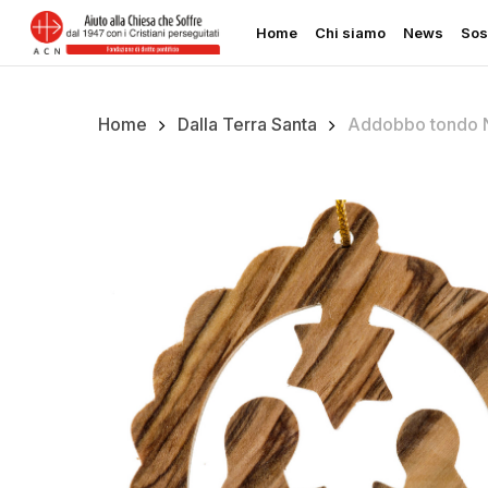
Skip
Home
Chi siamo
News
Sos
to
main
content
Home
Dalla Terra Santa
Addobbo tondo N