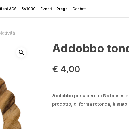
tieni ACS
5×1000
Eventi
Prega
Contatti
atività
Addobbo tond
Rapporto sulla Libertà
€
4,00
Religiosa
Perseguitati più che mai
Ascolta le sue grida
Addobbo
per albero di
Natale
in l
Sostegno all’Ucraina
prodotto, di forma rotonda, è stato re