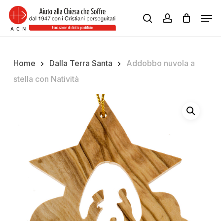
Skip
Men
to
search
account
Close
main
Menu
content
Home
Dalla Terra Santa
Addobbo nuvola a
stella con Natività