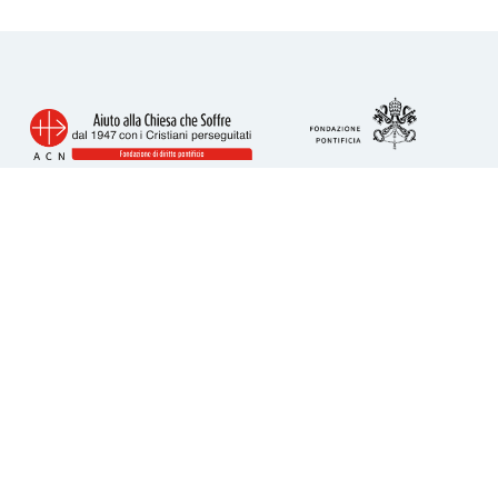
Info utili
Piazza San Calisto 16
00153 Roma
tel. 06 6989 3911
acs@acs-italia.org
Codice fiscale 80241110586
IBAN per donazioni:
IT23H0306909606100000077352