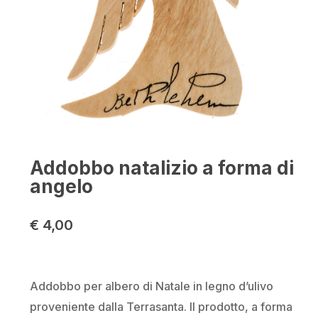
Nome
*
Email
*
Addobbo natalizio a forma di
angelo
Salva il mio nome, email e sito
€
4,00
web in questo browser per la
prossima volta che commento.
Addobbo per albero di Natale in legno d’ulivo
proveniente dalla Terrasanta. Il prodotto, a forma