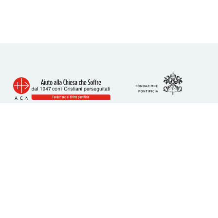
Info utili
Piazza San Calisto 16
00153 Roma
tel. 06 6989 3911
acs@acs-italia.org
Codice fiscale 80241110586
IBAN per donazioni: