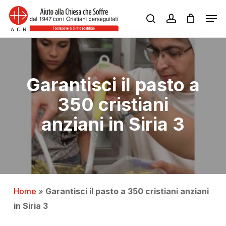
Skip
Men
to
search
account
Close
main
Menu
content
Garantisci il pasto a
350 cristiani
anziani in Siria 3
Home
»
Garantisci il pasto a 350 cristiani anziani
in Siria 3